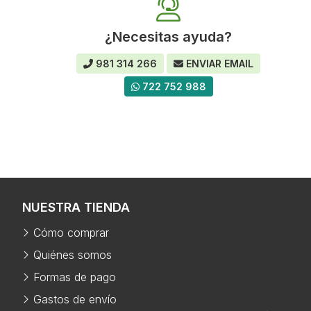
¿Necesitas ayuda?
981 314 266
ENVIAR EMAIL
722 752 988
NUESTRA TIENDA
Cómo comprar
Quiénes somos
Formas de pago
Gastos de envío