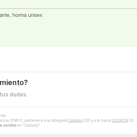
izante, horma unisex
amiento?
 tus dudas.
nda.
encia 37MYC, pertenece a la categoría
Calzado
(22) y a la marca
CODEOR
(2).
o cordón
en "Calzado".