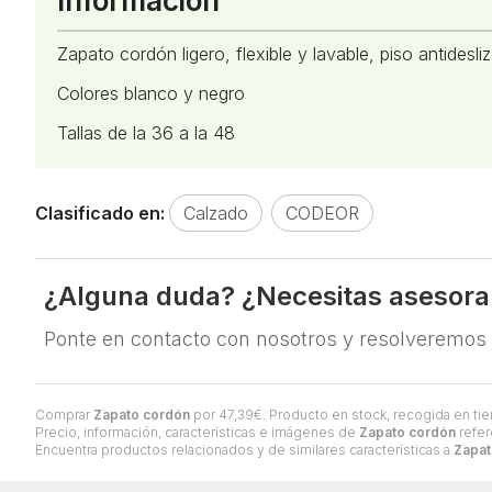
Información
Zapato cordón ligero, flexible y lavable, piso antidesl
Colores blanco y negro
Tallas de la 36 a la 48
Clasificado en:
Calzado
CODEOR
¿Alguna duda? ¿Necesitas asesor
Ponte en contacto con nosotros y resolveremos
Comprar
Zapato cordón
por
47,39
€
. Producto en stock, recogida en tie
Precio, información, características e imágenes de
Zapato cordón
refer
Encuentra productos relacionados y de similares características a
Zapat