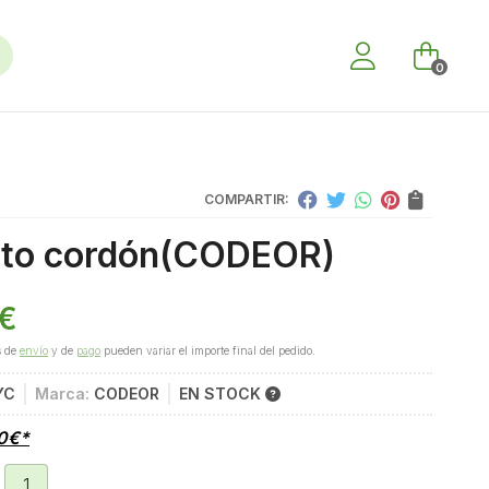
0
COMPARTIR:
to cordón
(CODEOR)
€
s de
envío
y de
pago
pueden variar el importe final del pedido.
YC
Marca:
CODEOR
EN STOCK
0
€
*