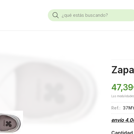
Buscar
Zapa
47,39
Las modalidade
Ref.:
37M
envío
4,0
Cantidad