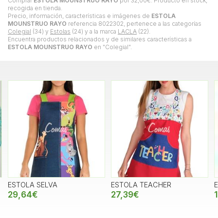
Comprar
ESTOLA MOUNSTRUO RAYO
por
32,00
€
. Producto en stock,
recogida en tienda.
Precio, información, características e imágenes de
ESTOLA
MOUNSTRUO RAYO
referencia 8022302, pertenece a las categorías
Colegial
(34) y
Estolas
(24) y a la marca
LACLA
(22).
Encuentra productos relacionados y de similares características a
ESTOLA MOUNSTRUO RAYO
en "Colegial".
ESTOLA SELVA
ESTOLA TEACHER
29,64€
27,39€