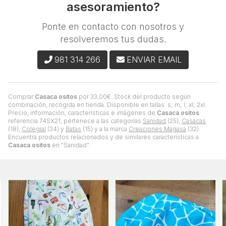
asesoramiento?
Ponte en contacto con nosotros y
resolveremos tus dudas.
981 314 266
ENVIAR EMAIL
Comprar
Casaca ositos
por
33,00
€
. Stock del producto según
combinación, recogida en tienda. Disponible en tallas: s; m; l; xl; 2xl.
Precio, información, características e imágenes de
Casaca ositos
referencia 74SX21, pertenece a las categorías
Sanidad
(25),
Casacas
(18),
Colegial
(34) y
Batas
(15) y a la marca
Creaciones Magasa
(32).
Encuentra productos relacionados y de similares características a
Casaca ositos
en "Sanidad".