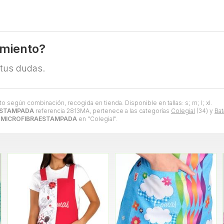
amiento?
 tus dudas.
to según combinación, recogida en tienda. Disponible en tallas: s; m; l; xl.
ESTAMPADA
referencia 2813MA, pertenece a las categorías
Colegial
(34) y
Bat
 MICROFIBRAESTAMPADA
en "Colegial".