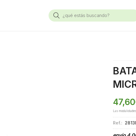
Buscar
BAT
MIC
47,60
Las modalidade
Ref.:
281
envío
4,0