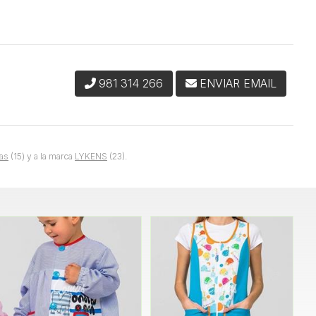
981 314 266
ENVIAR EMAIL
as
(15) y a la marca
LYKENS
(23).