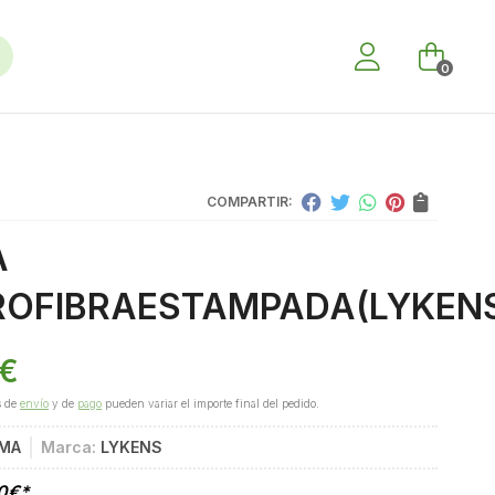
0
COMPARTIR:
A
ROFIBRAESTAMPADA
(LYKEN
€
s de
envío
y de
pago
pueden variar el importe final del pedido.
3MA
Marca:
LYKENS
0
€
*